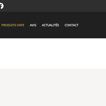
ite aux mineurs. Pour accéder à ce site, vous devez avoir
s de portée des enfants.
PRODUITS VAPE
AVIS
ACTUALITÉS
CONTACT