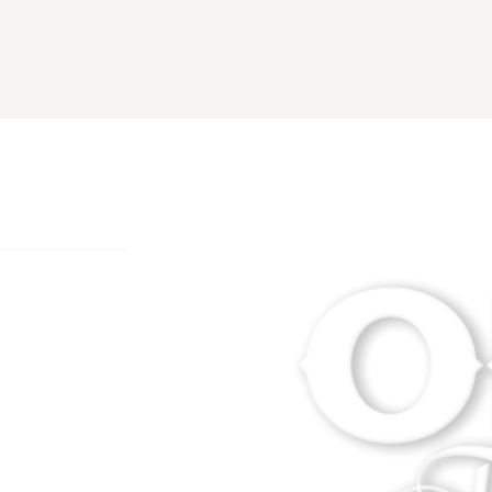
erciales à
 moment en