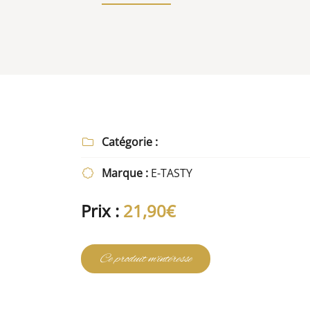
Recopier le code ci-contre

Rafraîchir le captcha

En cochant cette case, vous consentez à recevoir nos propositions comm
l'adresse email indiqué ci-dessus. Vous pouvez vous désinscrire à tout
utilisant
le formulaire de désinscription
.
Inscription
Catégorie :

Marque :
E-TASTY

Prix :
21,90€
Ce produit m'intéresse