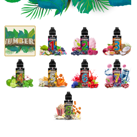
Une question ?
02 34 44 58 93
ACCUEIL
CBD
VAPE
PRODUITS CBD
Rejoignez-nous :
PRODUITS VAPE
AVIS
ACTUALITÉS
CONTACT
Restez informés