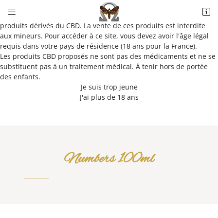
Vérification de votre âge


Ce site propose des cigarettes électroniques, e-liquides et
5022 Allée du Parc de Bel Air
produits dérivés du CBD. La vente de ces produits est interdite
41100 Saint-Ouen
aux mineurs. Pour accéder à ce site, vous devez avoir l'âge légal
02 34 44 58 93
requis dans votre pays de résidence (18 ans pour la France).
Les produits CBD proposés ne sont pas des médicaments et ne se
substituent pas à un traitement médical. À tenir hors de portée
des enfants.
Je suis trop jeune
J'ai plus de 18 ans
Adresse email de réception

Numbers 100ml
Recopier le code ci-contre

Rafraîchir le captcha
