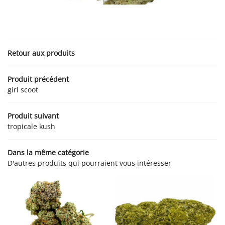
PRODUITS CBD
Rejoignez-nous :
PRODUITS VAPE
AVIS
Retour aux produits
ACTUALITÉS
Produit précédent
CONTACT
Restez informés
girl scoot
Inscription Newsletter
Produit suivant
tropicale kush
Dans la même catégorie
D'autres produits qui pourraient vous intéresser