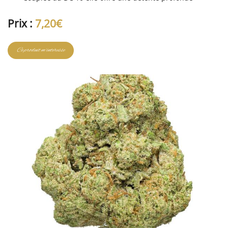
Prix :
7,20€
Ce produit m'intéresse
Une question ?
02 34 44 58 93
ACCUEIL
CBD
VAPE