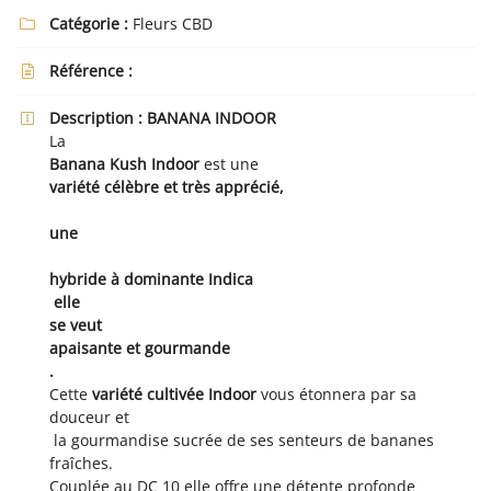
Catégorie :
Fleurs CBD

Référence :

En cochant cette case, vous consentez à recevoir nos propositions commerciales à
Description :
l'adresse email indiqué ci-dessus. Vous pouvez vous désinscrire à tout moment en
BANANA INDOOR

utilisant
le formulaire de désinscription
.
La
Banana Kush
Indoor
est une
Inscription
variété célèbre et très apprécié,
une
hybride à dominante Indica
elle
se veut
apaisante et gourmande
.
Cette
variété cultivée Indoor
vous étonnera par sa
douceur et
la gourmandise sucrée de ses senteurs de bananes
fraîches.
Couplée au DC 10 elle offre une détente profonde