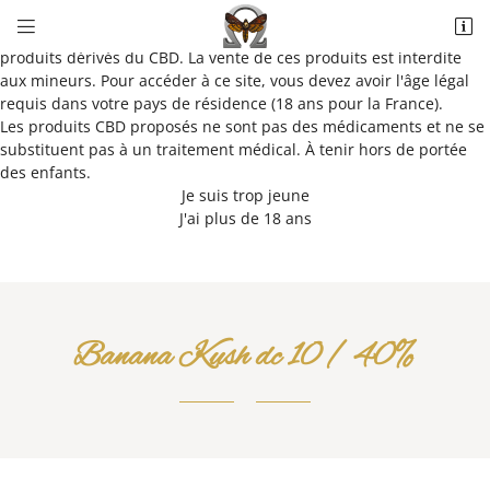
Vérification de votre âge


Ce site propose des cigarettes électroniques, e-liquides et
5022 Allée du Parc de Bel Air
produits dérivés du CBD. La vente de ces produits est interdite
41100 Saint-Ouen
aux mineurs. Pour accéder à ce site, vous devez avoir l'âge légal
02 34 44 58 93
requis dans votre pays de résidence (18 ans pour la France).
Les produits CBD proposés ne sont pas des médicaments et ne se
substituent pas à un traitement médical. À tenir hors de portée
des enfants.
Je suis trop jeune
J'ai plus de 18 ans
Adresse email de réception

Banana Kush dc 10 / 40%
Recopier le code ci-contre

Rafraîchir le captcha
