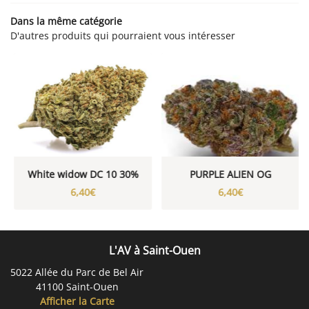
Dans la même catégorie
CONTACT
Restez informés
D'autres produits qui pourraient vous intéresser
Inscription Newsletter
White widow DC 10 30%
PURPLE ALIEN OG
6,40€
6,40€
L'AV à Saint-Ouen
5022 Allée du Parc de Bel Air
41100 Saint-Ouen
Afficher la Carte