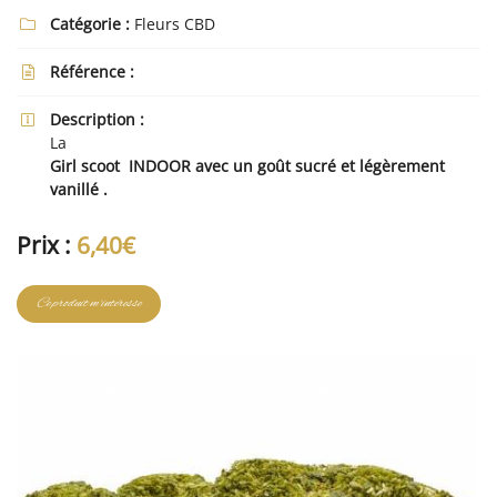
Catégorie :
Fleurs CBD

Référence :

En cochant cette case, vous consentez à recevoir nos propositions commerciales à
Description :
l'adresse email indiqué ci-dessus. Vous pouvez vous désinscrire à tout moment en

utilisant
le formulaire de désinscription
.
La
Girl scoot INDOOR avec un goût sucré et légèrement
Inscription
vanillé .
Prix :
6,40€
Ce produit m'intéresse