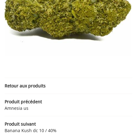
Une question ?
02 34 44 58 93
ACCUEIL
CBD
Retour aux produits
VAPE
Produit précédent
PRODUITS CBD
Amnesia us
Rejoignez-nous :
PRODUITS VAPE
Produit suivant
AVIS
Banana Kush dc 10 / 40%
ACTUALITÉS