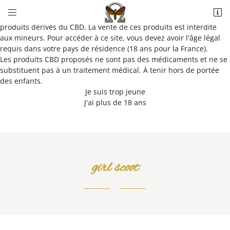
Vérification de votre âge


Ce site propose des cigarettes électroniques, e-liquides et
5022 Allée du Parc de Bel Air
produits dérivés du CBD. La vente de ces produits est interdite
41100 Saint-Ouen
aux mineurs. Pour accéder à ce site, vous devez avoir l'âge légal
02 34 44 58 93
requis dans votre pays de résidence (18 ans pour la France).
Les produits CBD proposés ne sont pas des médicaments et ne se
substituent pas à un traitement médical. À tenir hors de portée
des enfants.
Je suis trop jeune
J'ai plus de 18 ans
Adresse email de réception

girl scoot
Recopier le code ci-contre

Rafraîchir le captcha
