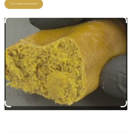
Ce produit m'intéresse
Une question ?
02 34 44 58 93
ACCUEIL
CBD
VAPE
PRODUITS CBD