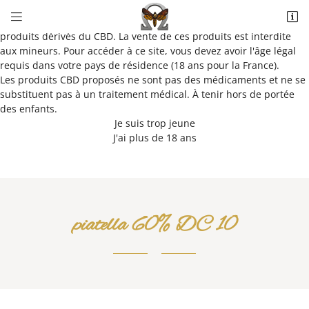
Vérification de votre âge


Ce site propose des cigarettes électroniques, e-liquides et
5022 Allée du Parc de Bel Air
produits dérivés du CBD. La vente de ces produits est interdite
41100 Saint-Ouen
aux mineurs. Pour accéder à ce site, vous devez avoir l'âge légal
02 34 44 58 93
requis dans votre pays de résidence (18 ans pour la France).
Les produits CBD proposés ne sont pas des médicaments et ne se
substituent pas à un traitement médical. À tenir hors de portée
des enfants.
Je suis trop jeune
J'ai plus de 18 ans
Adresse email de réception

piatella 60% DC 10
Recopier le code ci-contre

Rafraîchir le captcha
