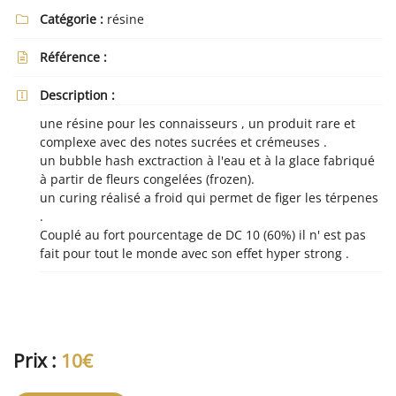
Catégorie :
résine

Référence :

En cochant cette case, vous consentez à recevoir nos propositions commerciales à
Description :
l'adresse email indiqué ci-dessus. Vous pouvez vous désinscrire à tout moment en

utilisant
le formulaire de désinscription
.
une résine pour les connaisseurs , un produit rare et
complexe avec des notes sucrées et crémeuses .
Inscription
un bubble hash exctraction à l'eau et à la glace fabriqué
à partir de fleurs congelées (frozen).
un curing réalisé a froid qui permet de figer les térpenes
.
Couplé au fort pourcentage de DC 10 (60%) il n' est pas
fait pour tout le monde avec son effet hyper strong .
Prix :
10€