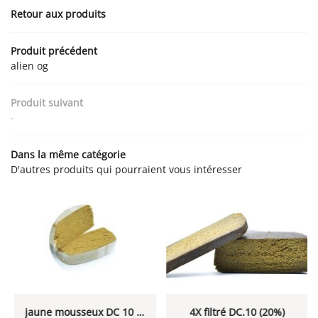
Rejoignez-nous :
Retour aux produits
PRODUITS VAPE
AVIS
Produit précédent
alien og
ACTUALITÉS
CONTACT
Restez informés
Produit suivant
-
Inscription Newsletter
Dans la même catégorie
D'autres produits qui pourraient vous intéresser
jaune mousseux DC 10 (30%) effet strong
4X filtré DC.10 (20%)